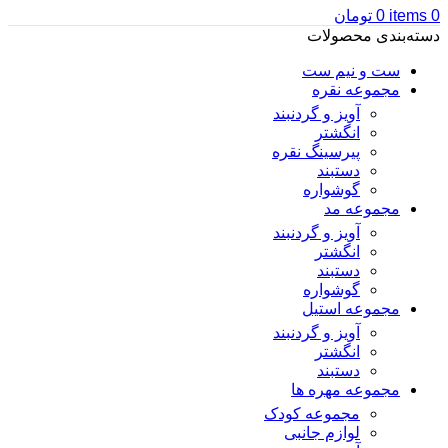
0
items
0
تومان
دسته‌بندی محصولات
ست و نیم ست
مجموعه نقره
آویز و گردنبند
انگشتر
پیرسینگ نقره
دستبند
گوشواره
مجموعه مد
آویز و گردنبند
انگشتر
دستبند
گوشواره
مجموعه استیل
آویز و گردنبند
انگشتر
دستبند
مجموعه مهره ها
مجموعه کودک
لوازم جانبی