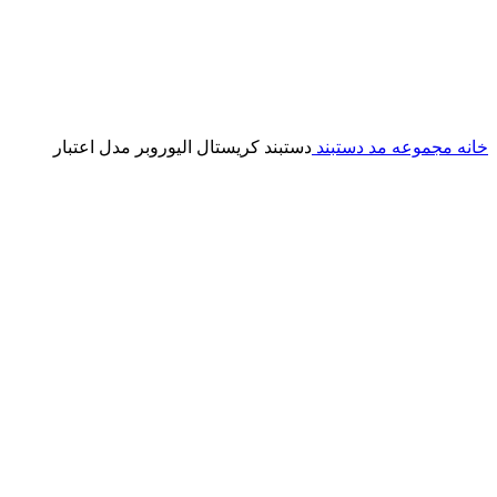
خانه
مجموعه مد
دستبند
دستبند کریستال الیوروبر مدل اعتبار