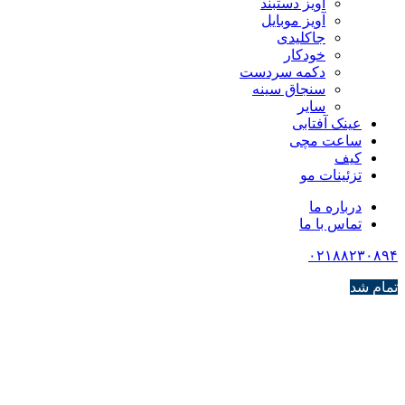
آویز دستبند
آویز موبایل
جاکلیدی
خودکار
دکمه سردست
سنجاق سینه
سایر
عینک آفتابی
ساعت مچی
کیف
تزئینات مو
درباره ما
تماس با ما
۰۲۱۸۸۲۳۰۸۹۴
تمام شد