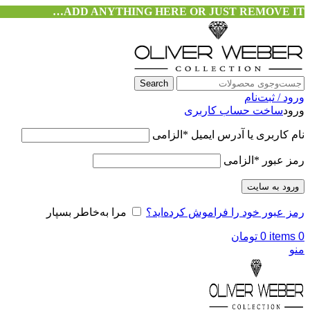
ADD ANYTHING HERE OR JUST REMOVE IT…
Search
ورود / ثبت‌نام
ورود
ساخت حساب کاربری
نام کاربری یا آدرس ایمیل
*
الزامی
رمز عبور
*
الزامی
ورود به سایت
رمز عبور خود را فراموش کرده‌اید؟
مرا به‌خاطر بسپار
0
items
0
تومان
منو