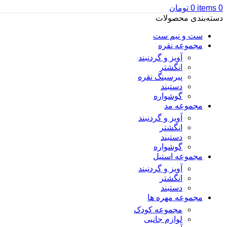
0
items
0
تومان
دسته‌بندی محصولات
ست و نیم ست
مجموعه نقره
آویز و گردنبند
انگشتر
پیرسینگ نقره
دستبند
گوشواره
مجموعه مد
آویز و گردنبند
انگشتر
دستبند
گوشواره
مجموعه استیل
آویز و گردنبند
انگشتر
دستبند
مجموعه مهره ها
مجموعه کودک
لوازم جانبی