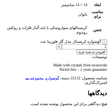
ابعاد
14 × 14 سانتیمتر
مناسب
بانوان
برای
کریستالهای سواروسکی با پایه آلیاژ فلزات و روکش
جنس
رودیوم
گوشواره کریستال مدل گل فلوریتا عدد
افزودن به سبد خرید
توضیحات
Made with crystals from swarovski
Nickel free – 2 years guarantee
شناسه محصول:
22132
دسته:
گوشواره
,
مجموعه مد
اشتراک‌گذاری:
دیدگاهها
هیچ دیدگاهی برای این محصول نوشته نشده است.