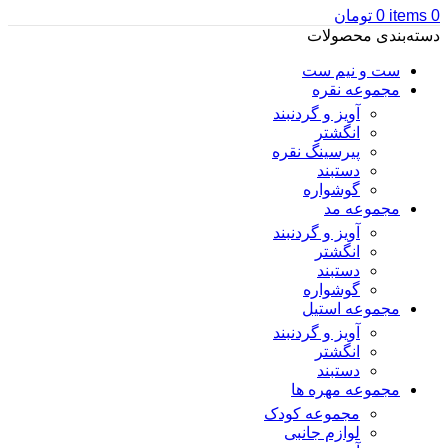
0
items
0
تومان
دسته‌بندی محصولات
ست و نیم ست
مجموعه نقره
آویز و گردنبند
انگشتر
پیرسینگ نقره
دستبند
گوشواره
مجموعه مد
آویز و گردنبند
انگشتر
دستبند
گوشواره
مجموعه استیل
آویز و گردنبند
انگشتر
دستبند
مجموعه مهره ها
مجموعه کودک
لوازم جانبی