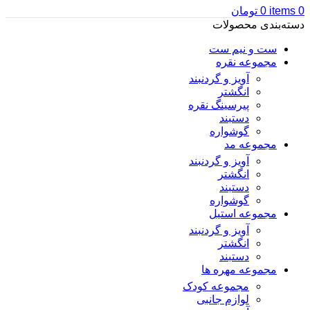
0
items
0
تومان
دسته‌بندی محصولات
ست و نیم ست
مجموعه نقره
آویز و گردنبند
انگشتر
پیرسینگ نقره
دستبند
گوشواره
مجموعه مد
آویز و گردنبند
انگشتر
دستبند
گوشواره
مجموعه استیل
آویز و گردنبند
انگشتر
دستبند
مجموعه مهره ها
مجموعه کودک
لوازم جانبی