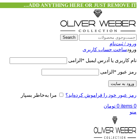
ADD ANYTHING HERE OR JUST REMOVE IT…
Search
ورود / ثبت‌نام
ورود
ساخت حساب کاربری
نام کاربری یا آدرس ایمیل
*
الزامی
رمز عبور
*
الزامی
ورود به سایت
رمز عبور خود را فراموش کرده‌اید؟
مرا به‌خاطر بسپار
0
items
0
تومان
منو