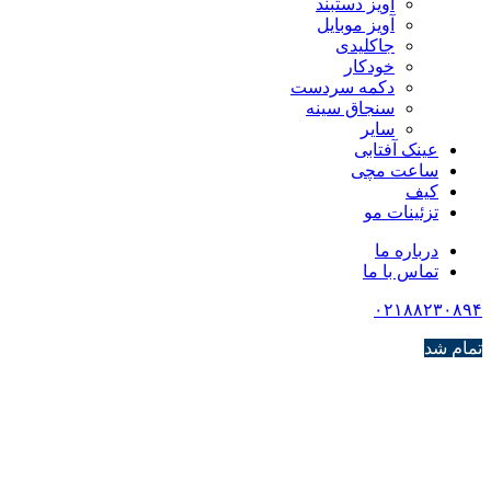
آویز دستبند
آویز موبایل
جاکلیدی
خودکار
دکمه سردست
سنجاق سینه
سایر
عینک آفتابی
ساعت مچی
کیف
تزئینات مو
درباره ما
تماس با ما
۰۲۱۸۸۲۳۰۸۹۴
تمام شد