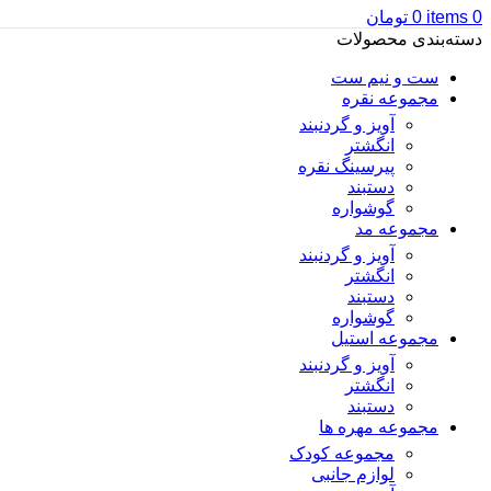
0
items
0
تومان
دسته‌بندی محصولات
ست و نیم ست
مجموعه نقره
آویز و گردنبند
انگشتر
پیرسینگ نقره
دستبند
گوشواره
مجموعه مد
آویز و گردنبند
انگشتر
دستبند
گوشواره
مجموعه استیل
آویز و گردنبند
انگشتر
دستبند
مجموعه مهره ها
مجموعه کودک
لوازم جانبی