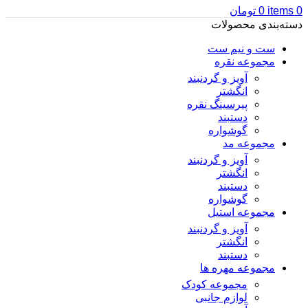
0
items
0
تومان
دسته‌بندی محصولات
ست و نیم ست
مجموعه نقره
آویز و گردنبند
انگشتر
پیرسینگ نقره
دستبند
گوشواره
مجموعه مد
آویز و گردنبند
انگشتر
دستبند
گوشواره
مجموعه استیل
آویز و گردنبند
انگشتر
دستبند
مجموعه مهره ها
مجموعه کودک
لوازم جانبی