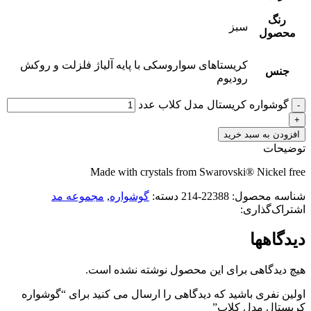
رنگ
سبز
محصول
کریستاهای سواروسکی با پایه آلیاژ فلزلت و روکش
جنس
رودیوم
گوشواره کریستال مدل کلاب عدد
افزودن به سبد خرید
توضیحات
Made with crystals from Swarovski® Nickel free
شناسه محصول:
22388-214
دسته:
گوشواره
,
مجموعه مد
اشتراک‌گذاری:
دیدگاهها
هیچ دیدگاهی برای این محصول نوشته نشده است.
اولین نفری باشید که دیدگاهی را ارسال می کنید برای “گوشواره
کریستال مدل کلاب”