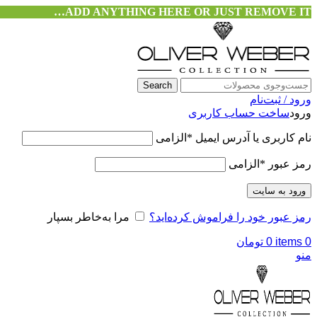
ADD ANYTHING HERE OR JUST REMOVE IT…
Search
ورود / ثبت‌نام
ورود
ساخت حساب کاربری
نام کاربری یا آدرس ایمیل
*
الزامی
رمز عبور
*
الزامی
ورود به سایت
رمز عبور خود را فراموش کرده‌اید؟
مرا به‌خاطر بسپار
0
items
0
تومان
منو