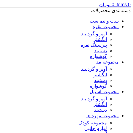
0
items
0
تومان
دسته‌بندی محصولات
ست و نیم ست
مجموعه نقره
آویز و گردنبند
انگشتر
پیرسینگ نقره
دستبند
گوشواره
مجموعه مد
آویز و گردنبند
انگشتر
دستبند
گوشواره
مجموعه استیل
آویز و گردنبند
انگشتر
دستبند
مجموعه مهره ها
مجموعه کودک
لوازم جانبی