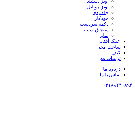
آویز دستبند
آویز موبایل
جاکلیدی
خودکار
دکمه سردست
سنجاق سینه
سایر
عینک آفتابی
ساعت مچی
کیف
تزئینات مو
درباره ما
تماس با ما
۰۲۱۸۸۲۳۰۸۹۴