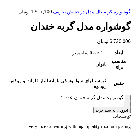
گوشواره کریستال مدل درخشش ظریف
1,517,100
تومان
گوشواره مدل گربه خندان
6,720,000
تومان
ابعاد
1.2 × 0.8 سانتیمتر
مناسب
بانوان
برای
کریستالهای سواروسکی با پایه آلیاژ فلزات و روکش
جنس
رودیوم
گوشواره مدل گربه خندان عدد
افزودن به سبد خرید
توضیحات
Very nice cat earring with high quality rhodium plating