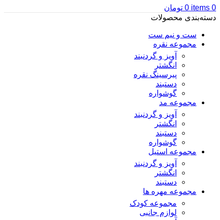
0
items
0
تومان
دسته‌بندی محصولات
ست و نیم ست
مجموعه نقره
آویز و گردنبند
انگشتر
پیرسینگ نقره
دستبند
گوشواره
مجموعه مد
آویز و گردنبند
انگشتر
دستبند
گوشواره
مجموعه استیل
آویز و گردنبند
انگشتر
دستبند
مجموعه مهره ها
مجموعه کودک
لوازم جانبی