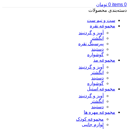
0
items
0
تومان
دسته‌بندی محصولات
ست و نیم ست
مجموعه نقره
آویز و گردنبند
انگشتر
پیرسینگ نقره
دستبند
گوشواره
مجموعه مد
آویز و گردنبند
انگشتر
دستبند
گوشواره
مجموعه استیل
آویز و گردنبند
انگشتر
دستبند
مجموعه مهره ها
مجموعه کودک
لوازم جانبی