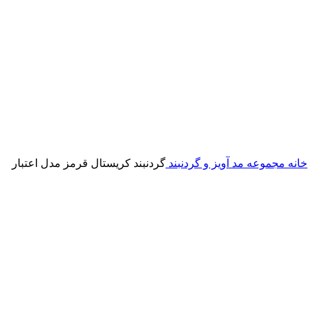
خانه
مجموعه مد
آویز و گردنبند
گردنبند کریستال قرمز مدل اعتبار