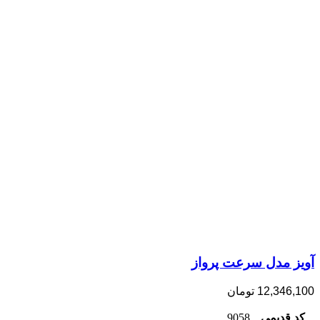
آویز مدل سرعت پرواز
12,346,100
تومان
کد قدیمی
9058