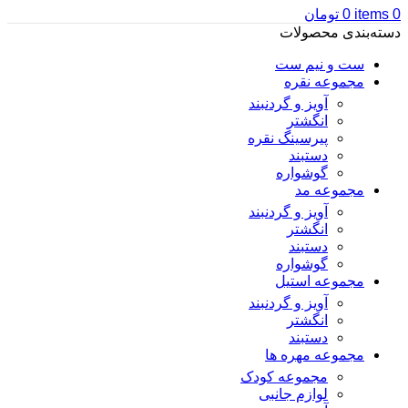
0
items
0
تومان
دسته‌بندی محصولات
ست و نیم ست
مجموعه نقره
آویز و گردنبند
انگشتر
پیرسینگ نقره
دستبند
گوشواره
مجموعه مد
آویز و گردنبند
انگشتر
دستبند
گوشواره
مجموعه استیل
آویز و گردنبند
انگشتر
دستبند
مجموعه مهره ها
مجموعه کودک
لوازم جانبی