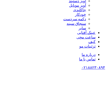
آویز دستبند
آویز موبایل
جاکلیدی
خودکار
دکمه سردست
سنجاق سینه
سایر
عینک آفتابی
ساعت مچی
کیف
تزئینات مو
درباره ما
تماس با ما
۰۲۱۸۸۲۳۰۸۹۴