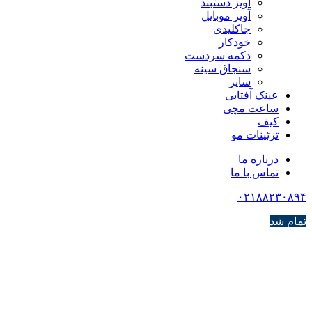
آویز دستبند
آویز موبایل
جاکلیدی
خودکار
دکمه سردست
سنجاق سینه
سایر
عینک آفتابی
ساعت مچی
کیف
تزئینات مو
درباره ما
تماس با ما
۰۲۱۸۸۲۳۰۸۹۴
تمام شد