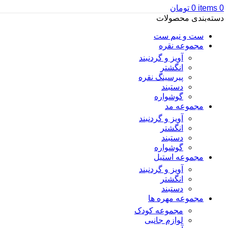
0
items
0
تومان
دسته‌بندی محصولات
ست و نیم ست
مجموعه نقره
آویز و گردنبند
انگشتر
پیرسینگ نقره
دستبند
گوشواره
مجموعه مد
آویز و گردنبند
انگشتر
دستبند
گوشواره
مجموعه استیل
آویز و گردنبند
انگشتر
دستبند
مجموعه مهره ها
مجموعه کودک
لوازم جانبی