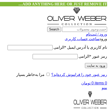
ADD ANYTHING HERE OR JUST REMOVE IT…
Search
ورود / ثبت‌نام
ورود
ساخت حساب کاربری
نام کاربری یا آدرس ایمیل
*
الزامی
رمز عبور
*
الزامی
ورود به سایت
رمز عبور خود را فراموش کرده‌اید؟
مرا به‌خاطر بسپار
0
items
0
تومان
منو