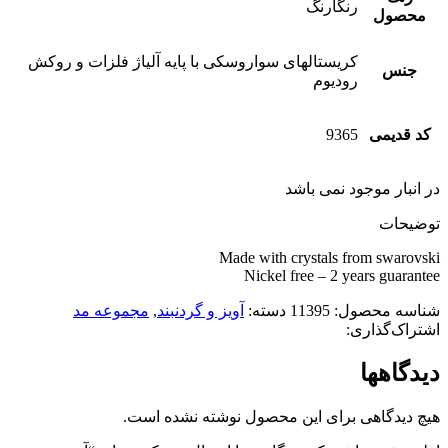
رنگارنگ
محصول
کریستالهای سواروسکی با پایه آلیاژ فلزات و روکش
جنس
رودیوم
کد قدیمی
9365
در انبار موجود نمی باشد
توضیحات
Made with crystals from swarovski
Nickel free – 2 years guarantee
شناسه محصول:
11395
دسته:
آویز و گردنبند
,
مجموعه مد
اشتراک‌گذاری:
دیدگاهها
هیچ دیدگاهی برای این محصول نوشته نشده است.