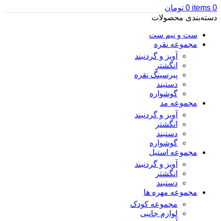
0
items
0
تومان
دسته‌بندی محصولات
ست و نیم ست
مجموعه نقره
آویز و گردنبند
انگشتر
پیرسینگ نقره
دستبند
گوشواره
مجموعه مد
آویز و گردنبند
انگشتر
دستبند
گوشواره
مجموعه استیل
آویز و گردنبند
انگشتر
دستبند
مجموعه مهره ها
مجموعه کودک
لوازم جانبی