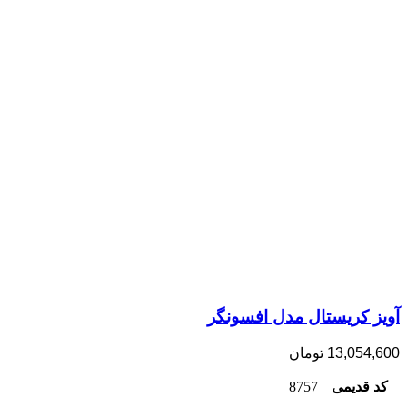
آویز کریستال مدل افسونگر
13,054,600
تومان
کد قدیمی
8757