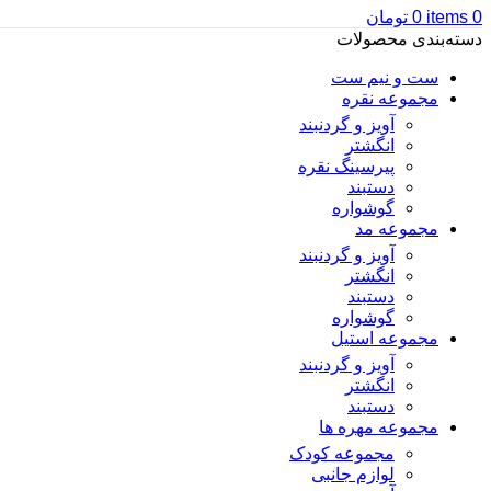
0
items
0
تومان
دسته‌بندی محصولات
ست و نیم ست
مجموعه نقره
آویز و گردنبند
انگشتر
پیرسینگ نقره
دستبند
گوشواره
مجموعه مد
آویز و گردنبند
انگشتر
دستبند
گوشواره
مجموعه استیل
آویز و گردنبند
انگشتر
دستبند
مجموعه مهره ها
مجموعه کودک
لوازم جانبی