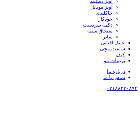
آویز دستبند
آویز موبایل
جاکلیدی
خودکار
دکمه سردست
سنجاق سینه
سایر
عینک آفتابی
ساعت مچی
کیف
تزئینات مو
درباره ما
تماس با ما
۰۲۱۸۸۲۳۰۸۹۴