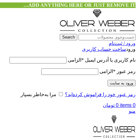
ADD ANYTHING HERE OR JUST REMOVE IT…
Search
ورود / ثبت‌نام
ورود
ساخت حساب کاربری
نام کاربری یا آدرس ایمیل
*
الزامی
رمز عبور
*
الزامی
ورود به سایت
رمز عبور خود را فراموش کرده‌اید؟
مرا به‌خاطر بسپار
0
items
0
تومان
منو