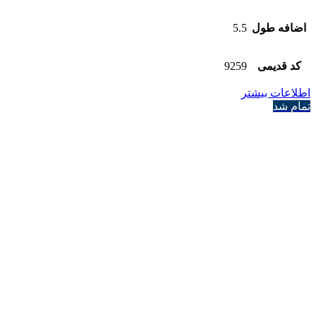
اضافه طول
5.5
کد قدیمی
9259
اطلاعات بیشتر
تمام شد