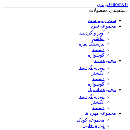
0
items
0
تومان
دسته‌بندی محصولات
ست و نیم ست
مجموعه نقره
آویز و گردنبند
انگشتر
پیرسینگ نقره
دستبند
گوشواره
مجموعه مد
آویز و گردنبند
انگشتر
دستبند
گوشواره
مجموعه استیل
آویز و گردنبند
انگشتر
دستبند
مجموعه مهره ها
مجموعه کودک
لوازم جانبی