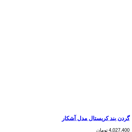
گردن بند کریستال مدل آشکار
4,027,400
تومان