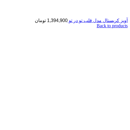
آویز کریستال مدل قلب تو در تو
1,394,900
تومان
Back to products