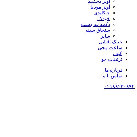
آویز دستبند
آویز موبایل
جاکلیدی
خودکار
دکمه سردست
سنجاق سینه
سایر
عینک آفتابی
ساعت مچی
کیف
تزئینات مو
درباره ما
تماس با ما
۰۲۱۸۸۲۳۰۸۹۴