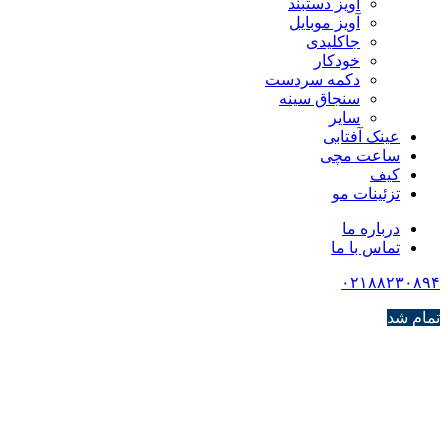
آویز دستبند
آویز موبایل
جاکلیدی
خودکار
دکمه سردست
سنجاق سینه
سایر
عینک آفتابی
ساعت مچی
کیف
تزئینات مو
درباره ما
تماس با ما
۰۲۱۸۸۲۳۰۸۹۴
تمام شد