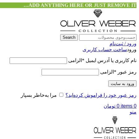
ADD ANYTHING HERE OR JUST REMOVE IT…
Search
ورود / ثبت‌نام
ورود
ساخت حساب کاربری
نام کاربری یا آدرس ایمیل
*
الزامی
رمز عبور
*
الزامی
ورود به سایت
رمز عبور خود را فراموش کرده‌اید؟
مرا به‌خاطر بسپار
0
items
0
تومان
منو