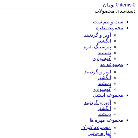
0
items
0
تومان
دسته‌بندی محصولات
ست و نیم ست
مجموعه نقره
آویز و گردنبند
انگشتر
پیرسینگ نقره
دستبند
گوشواره
مجموعه مد
آویز و گردنبند
انگشتر
دستبند
گوشواره
مجموعه استیل
آویز و گردنبند
انگشتر
دستبند
مجموعه مهره ها
مجموعه کودک
لوازم جانبی