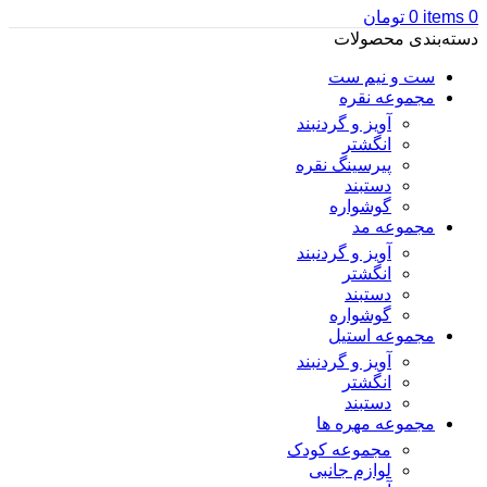
0
items
0
تومان
دسته‌بندی محصولات
ست و نیم ست
مجموعه نقره
آویز و گردنبند
انگشتر
پیرسینگ نقره
دستبند
گوشواره
مجموعه مد
آویز و گردنبند
انگشتر
دستبند
گوشواره
مجموعه استیل
آویز و گردنبند
انگشتر
دستبند
مجموعه مهره ها
مجموعه کودک
لوازم جانبی