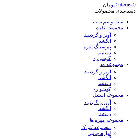
0
items
0
تومان
دسته‌بندی محصولات
ست و نیم ست
مجموعه نقره
آویز و گردنبند
انگشتر
پیرسینگ نقره
دستبند
گوشواره
مجموعه مد
آویز و گردنبند
انگشتر
دستبند
گوشواره
مجموعه استیل
آویز و گردنبند
انگشتر
دستبند
مجموعه مهره ها
مجموعه کودک
لوازم جانبی