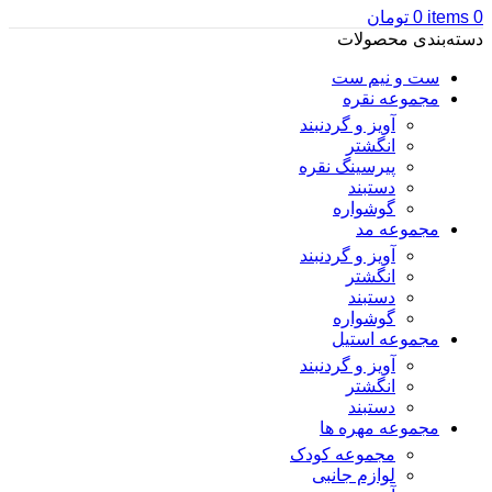
0
items
0
تومان
دسته‌بندی محصولات
ست و نیم ست
مجموعه نقره
آویز و گردنبند
انگشتر
پیرسینگ نقره
دستبند
گوشواره
مجموعه مد
آویز و گردنبند
انگشتر
دستبند
گوشواره
مجموعه استیل
آویز و گردنبند
انگشتر
دستبند
مجموعه مهره ها
مجموعه کودک
لوازم جانبی