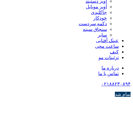
آویز دستبند
آویز موبایل
جاکلیدی
خودکار
دکمه سردست
سنجاق سینه
سایر
عینک آفتابی
ساعت مچی
کیف
تزئینات مو
درباره ما
تماس با ما
۰۲۱۸۸۲۳۰۸۹۴
تمام شد