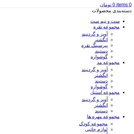
0
items
0
تومان
دسته‌بندی محصولات
ست و نیم ست
مجموعه نقره
آویز و گردنبند
انگشتر
پیرسینگ نقره
دستبند
گوشواره
مجموعه مد
آویز و گردنبند
انگشتر
دستبند
گوشواره
مجموعه استیل
آویز و گردنبند
انگشتر
دستبند
مجموعه مهره ها
مجموعه کودک
لوازم جانبی