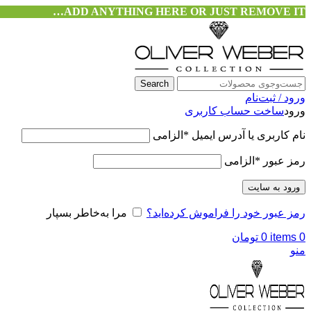
ADD ANYTHING HERE OR JUST REMOVE IT…
Search
ورود / ثبت‌نام
ورود
ساخت حساب کاربری
نام کاربری یا آدرس ایمیل
*
الزامی
رمز عبور
*
الزامی
ورود به سایت
رمز عبور خود را فراموش کرده‌اید؟
مرا به‌خاطر بسپار
0
items
0
تومان
منو