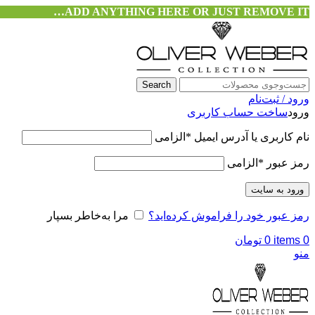
ADD ANYTHING HERE OR JUST REMOVE IT…
Search
ورود / ثبت‌نام
ورود
ساخت حساب کاربری
نام کاربری یا آدرس ایمیل
*
الزامی
رمز عبور
*
الزامی
ورود به سایت
رمز عبور خود را فراموش کرده‌اید؟
مرا به‌خاطر بسپار
0
items
0
تومان
منو