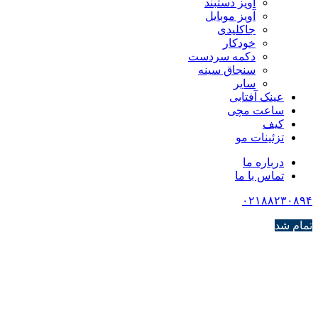
آویز دستبند
آویز موبایل
جاکلیدی
خودکار
دکمه سردست
سنجاق سینه
سایر
عینک آفتابی
ساعت مچی
کیف
تزئینات مو
درباره ما
تماس با ما
۰۲۱۸۸۲۳۰۸۹۴
تمام شد