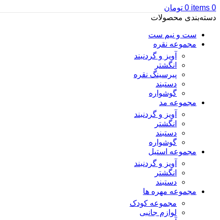
0
items
0
تومان
دسته‌بندی محصولات
ست و نیم ست
مجموعه نقره
آویز و گردنبند
انگشتر
پیرسینگ نقره
دستبند
گوشواره
مجموعه مد
آویز و گردنبند
انگشتر
دستبند
گوشواره
مجموعه استیل
آویز و گردنبند
انگشتر
دستبند
مجموعه مهره ها
مجموعه کودک
لوازم جانبی