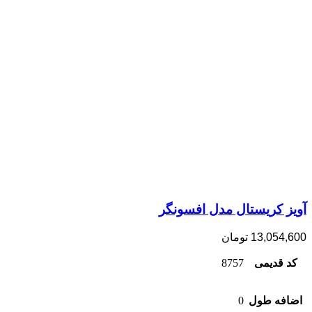
آویز کریستال مدل افسونگر
13,054,600
تومان
کد قدیمی
8757
اضافه طول
0