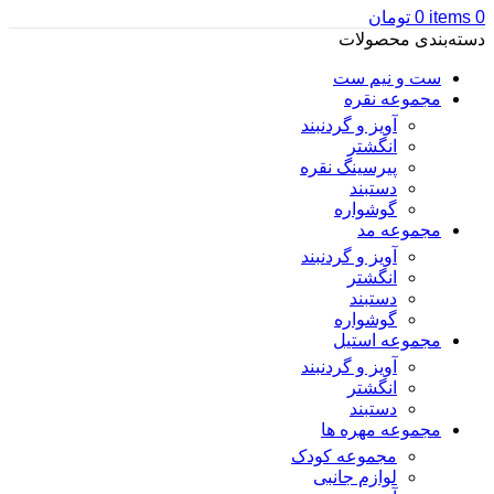
0
items
0
تومان
دسته‌بندی محصولات
ست و نیم ست
مجموعه نقره
آویز و گردنبند
انگشتر
پیرسینگ نقره
دستبند
گوشواره
مجموعه مد
آویز و گردنبند
انگشتر
دستبند
گوشواره
مجموعه استیل
آویز و گردنبند
انگشتر
دستبند
مجموعه مهره ها
مجموعه کودک
لوازم جانبی