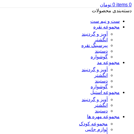
0
items
0
تومان
دسته‌بندی محصولات
ست و نیم ست
مجموعه نقره
آویز و گردنبند
انگشتر
پیرسینگ نقره
دستبند
گوشواره
مجموعه مد
آویز و گردنبند
انگشتر
دستبند
گوشواره
مجموعه استیل
آویز و گردنبند
انگشتر
دستبند
مجموعه مهره ها
مجموعه کودک
لوازم جانبی