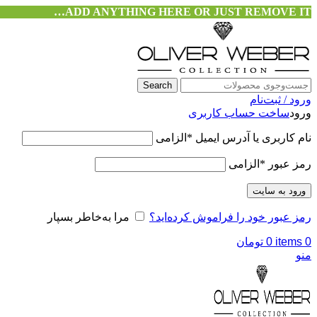
ADD ANYTHING HERE OR JUST REMOVE IT…
Search
ورود / ثبت‌نام
ورود
ساخت حساب کاربری
نام کاربری یا آدرس ایمیل
*
الزامی
رمز عبور
*
الزامی
ورود به سایت
رمز عبور خود را فراموش کرده‌اید؟
مرا به‌خاطر بسپار
0
items
0
تومان
منو