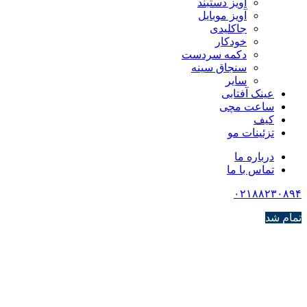
آویز دستبند
آویز موبایل
جاکلیدی
خودکار
دکمه سردست
سنجاق سینه
سایر
عینک آفتابی
ساعت مچی
کیف
تزئینات مو
درباره ما
تماس با ما
۰۲۱۸۸۲۳۰۸۹۴
تمام شد