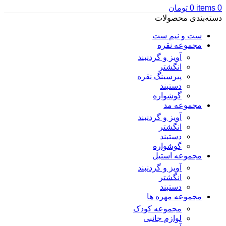
0
items
0
تومان
دسته‌بندی محصولات
ست و نیم ست
مجموعه نقره
آویز و گردنبند
انگشتر
پیرسینگ نقره
دستبند
گوشواره
مجموعه مد
آویز و گردنبند
انگشتر
دستبند
گوشواره
مجموعه استیل
آویز و گردنبند
انگشتر
دستبند
مجموعه مهره ها
مجموعه کودک
لوازم جانبی