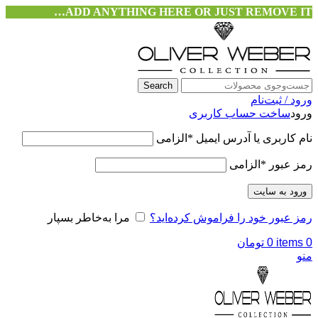
ADD ANYTHING HERE OR JUST REMOVE IT…
Search
ورود / ثبت‌نام
ورود
ساخت حساب کاربری
نام کاربری یا آدرس ایمیل
*
الزامی
رمز عبور
*
الزامی
ورود به سایت
رمز عبور خود را فراموش کرده‌اید؟
مرا به‌خاطر بسپار
0
items
0
تومان
منو