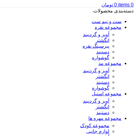
0
items
0
تومان
دسته‌بندی محصولات
ست و نیم ست
مجموعه نقره
آویز و گردنبند
انگشتر
پیرسینگ نقره
دستبند
گوشواره
مجموعه مد
آویز و گردنبند
انگشتر
دستبند
گوشواره
مجموعه استیل
آویز و گردنبند
انگشتر
دستبند
مجموعه مهره ها
مجموعه کودک
لوازم جانبی