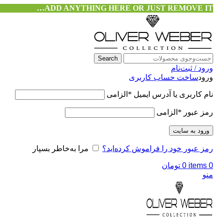
ADD ANYTHING HERE OR JUST REMOVE IT…
Search
ورود / ثبت‌نام
ورود
ساخت حساب کاربری
نام کاربری یا آدرس ایمیل
*
الزامی
رمز عبور
*
الزامی
ورود به سایت
رمز عبور خود را فراموش کرده‌اید؟
مرا به‌خاطر بسپار
0
items
0
تومان
منو