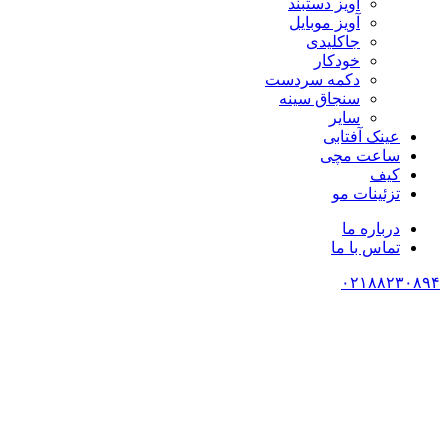
آویز دستبند
آویز موبایل
جاکلیدی
خودکار
دکمه سردست
سنجاق سینه
سایر
عینک آفتابی
ساعت مچی
کیف
تزئینات مو
درباره ما
تماس با ما
۰۲۱۸۸۲۳۰۸۹۴