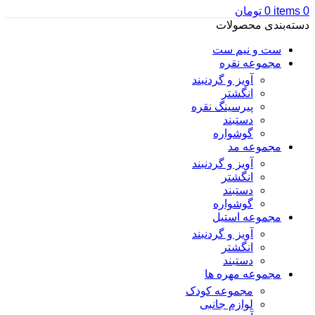
0
items
0
تومان
دسته‌بندی محصولات
ست و نیم ست
مجموعه نقره
آویز و گردنبند
انگشتر
پیرسینگ نقره
دستبند
گوشواره
مجموعه مد
آویز و گردنبند
انگشتر
دستبند
گوشواره
مجموعه استیل
آویز و گردنبند
انگشتر
دستبند
مجموعه مهره ها
مجموعه کودک
لوازم جانبی