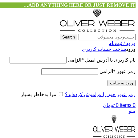
ADD ANYTHING HERE OR JUST REMOVE IT…
Search
ورود / ثبت‌نام
ورود
ساخت حساب کاربری
نام کاربری یا آدرس ایمیل
*
الزامی
رمز عبور
*
الزامی
ورود به سایت
رمز عبور خود را فراموش کرده‌اید؟
مرا به‌خاطر بسپار
0
items
0
تومان
منو