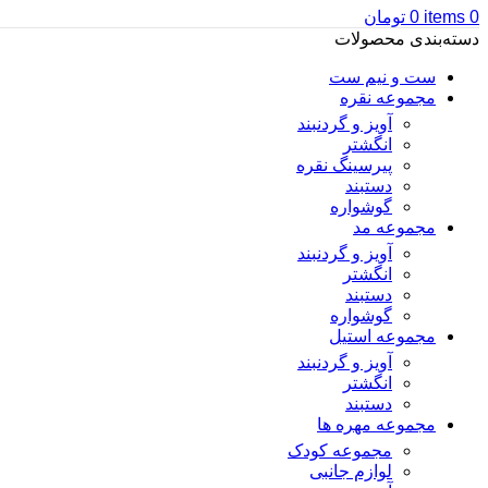
0
items
0
تومان
دسته‌بندی محصولات
ست و نیم ست
مجموعه نقره
آویز و گردنبند
انگشتر
پیرسینگ نقره
دستبند
گوشواره
مجموعه مد
آویز و گردنبند
انگشتر
دستبند
گوشواره
مجموعه استیل
آویز و گردنبند
انگشتر
دستبند
مجموعه مهره ها
مجموعه کودک
لوازم جانبی