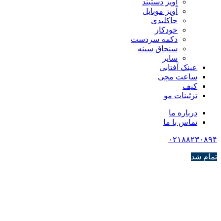
آویز دستبند
آویز موبایل
جاکلیدی
خودکار
دکمه سردست
سنجاق سینه
سایر
عینک آفتابی
ساعت مچی
کیف
تزئینات مو
درباره ما
تماس با ما
۰۲۱۸۸۲۳۰۸۹۴
تمام شد