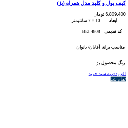
کیف پول و کلید مدل همراه (بژ)
6,809,400
تومان
ابعاد
10 × 7 سانتیمتر
کد قدیمی
4808-BEI
مناسب برای
آقایان/ بانوان
رنگ محصول
بژ
افزودن به سبد خرید
تمام شد