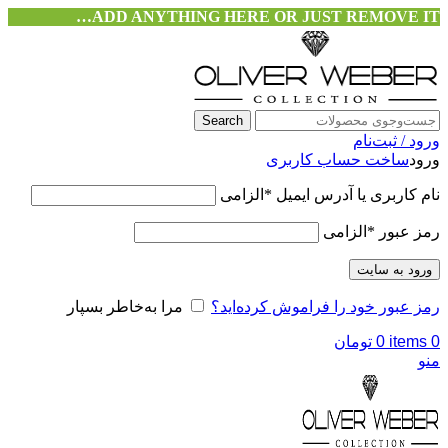
ADD ANYTHING HERE OR JUST REMOVE IT…
Search
ورود / ثبت‌نام
ورود
ساخت حساب کاربری
نام کاربری یا آدرس ایمیل
*
الزامی
رمز عبور
*
الزامی
ورود به سایت
رمز عبور خود را فراموش کرده‌اید؟
مرا به‌خاطر بسپار
0
items
0
تومان
منو