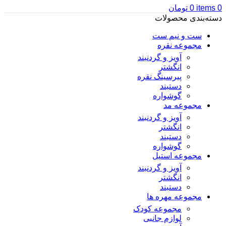
0
items
0
تومان
دسته‌بندی محصولات
ست و نیم ست
مجموعه نقره
آویز و گردنبند
انگشتر
پیرسینگ نقره
دستبند
گوشواره
مجموعه مد
آویز و گردنبند
انگشتر
دستبند
گوشواره
مجموعه استیل
آویز و گردنبند
انگشتر
دستبند
مجموعه مهره ها
مجموعه کودک
لوازم جانبی