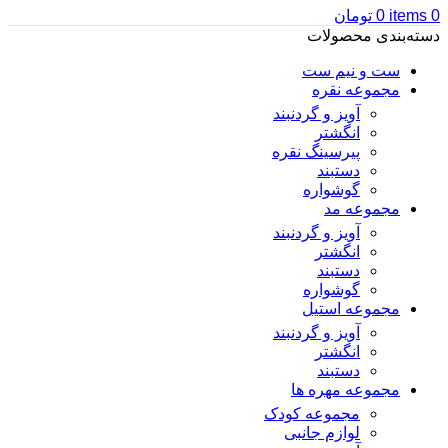
0
items
0
تومان
دسته‌بندی محصولات
ست و نیم ست
مجموعه نقره
آویز و گردنبند
انگشتر
پیرسینگ نقره
دستبند
گوشواره
مجموعه مد
آویز و گردنبند
انگشتر
دستبند
گوشواره
مجموعه استیل
آویز و گردنبند
انگشتر
دستبند
مجموعه مهره ها
مجموعه کودک
لوازم جانبی