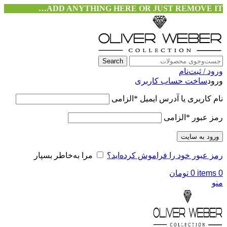
ADD ANYTHING HERE OR JUST REMOVE IT…
Search
ورود / ثبت‌نام
ورود
ساخت حساب کاربری
نام کاربری یا آدرس ایمیل
*
الزامی
رمز عبور
*
الزامی
ورود به سایت
رمز عبور خود را فراموش کرده‌اید؟
مرا به‌خاطر بسپار
0
items
0
تومان
منو