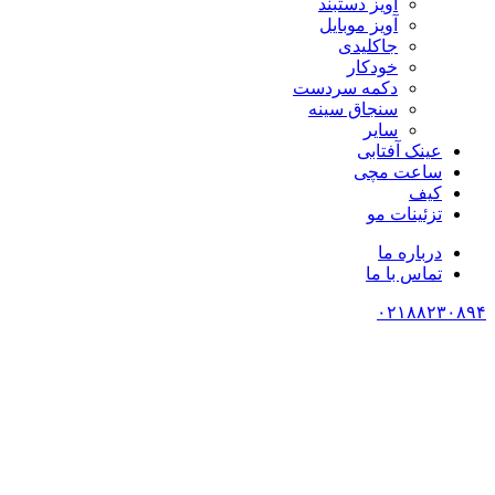
آویز دستبند
آویز موبایل
جاکلیدی
خودکار
دکمه سردست
سنجاق سینه
سایر
عینک آفتابی
ساعت مچی
کیف
تزئینات مو
درباره ما
تماس با ما
۰۲۱۸۸۲۳۰۸۹۴