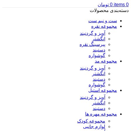
0
items
0
تومان
دسته‌بندی محصولات
ست و نیم ست
مجموعه نقره
آویز و گردنبند
انگشتر
پیرسینگ نقره
دستبند
گوشواره
مجموعه مد
آویز و گردنبند
انگشتر
دستبند
گوشواره
مجموعه استیل
آویز و گردنبند
انگشتر
دستبند
مجموعه مهره ها
مجموعه کودک
لوازم جانبی