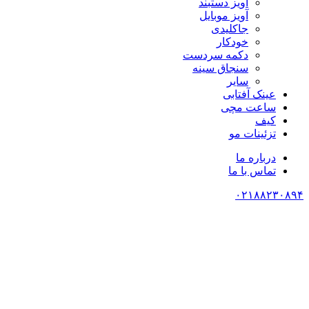
آویز دستبند
آویز موبایل
جاکلیدی
خودکار
دکمه سردست
سنجاق سینه
سایر
عینک آفتابی
ساعت مچی
کیف
تزئینات مو
درباره ما
تماس با ما
۰۲۱۸۸۲۳۰۸۹۴