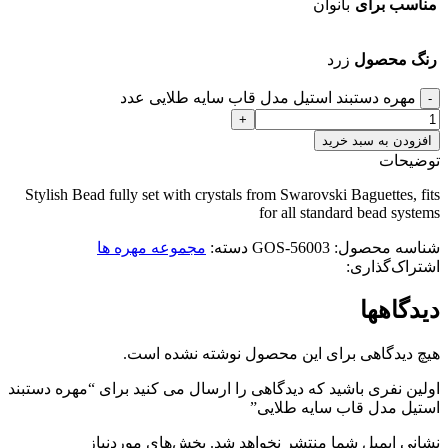
مناسب برای
بانوان
رنگ محصول
زرد
مهره دستبند استیل مدل قاب سایه طلایی عدد
افزودن به سبد خرید
توضیحات
Stylish Bead fully set with crystals from Swarovski Baguettes, fits
for all standard bead systems
شناسه محصول:
56003-GOS
دسته:
مجموعه مهره ها
اشتراک‌گذاری:
دیدگاهها
هیچ دیدگاهی برای این محصول نوشته نشده است.
اولین نفری باشید که دیدگاهی را ارسال می کنید برای “مهره دستبند
استیل مدل قاب سایه طلایی”
نشانی ایمیل شما منتشر نخواهد شد.
بخش‌های موردنیاز