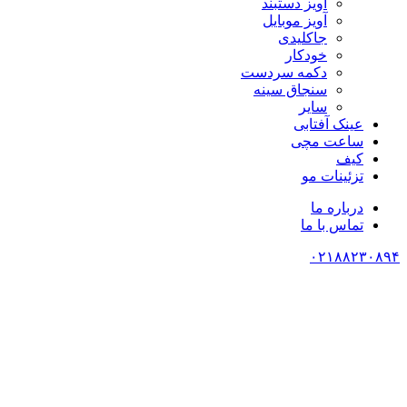
آویز دستبند
آویز موبایل
جاکلیدی
خودکار
دکمه سردست
سنجاق سینه
سایر
عینک آفتابی
ساعت مچی
کیف
تزئینات مو
درباره ما
تماس با ما
۰۲۱۸۸۲۳۰۸۹۴