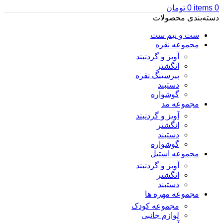
0
items
0
تومان
دسته‌بندی محصولات
ست و نیم ست
مجموعه نقره
آویز و گردنبند
انگشتر
پیرسینگ نقره
دستبند
گوشواره
مجموعه مد
آویز و گردنبند
انگشتر
دستبند
گوشواره
مجموعه استیل
آویز و گردنبند
انگشتر
دستبند
مجموعه مهره ها
مجموعه کودک
لوازم جانبی