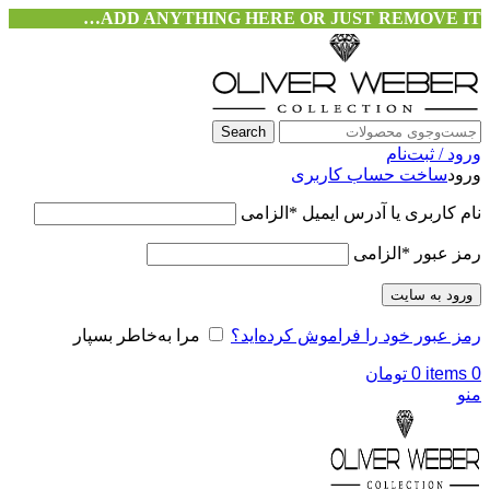
ADD ANYTHING HERE OR JUST REMOVE IT…
Search
ورود / ثبت‌نام
ورود
ساخت حساب کاربری
نام کاربری یا آدرس ایمیل
*
الزامی
رمز عبور
*
الزامی
ورود به سایت
رمز عبور خود را فراموش کرده‌اید؟
مرا به‌خاطر بسپار
0
items
0
تومان
منو