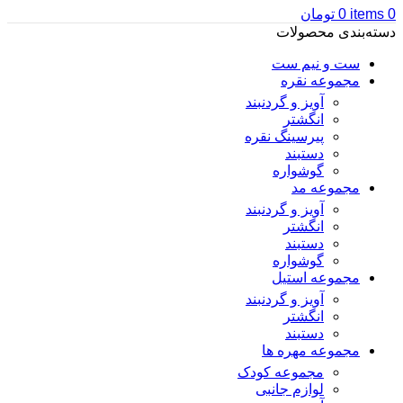
0
items
0
تومان
دسته‌بندی محصولات
ست و نیم ست
مجموعه نقره
آویز و گردنبند
انگشتر
پیرسینگ نقره
دستبند
گوشواره
مجموعه مد
آویز و گردنبند
انگشتر
دستبند
گوشواره
مجموعه استیل
آویز و گردنبند
انگشتر
دستبند
مجموعه مهره ها
مجموعه کودک
لوازم جانبی