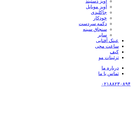
آویز دستبند
آویز موبایل
جاکلیدی
خودکار
دکمه سردست
سنجاق سینه
سایر
عینک آفتابی
ساعت مچی
کیف
تزئینات مو
درباره ما
تماس با ما
۰۲۱۸۸۲۳۰۸۹۴