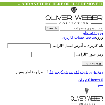
ADD ANYTHING HERE OR JUST REMOVE IT…
Search
ورود / ثبت‌نام
ورود
ساخت حساب کاربری
نام کاربری یا آدرس ایمیل
*
الزامی
رمز عبور
*
الزامی
ورود به سایت
رمز عبور خود را فراموش کرده‌اید؟
مرا به‌خاطر بسپار
0
items
0
تومان
منو