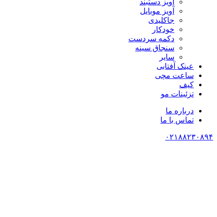
آویز دستبند
آویز موبایل
جاکلیدی
خودکار
دکمه سردست
سنجاق سینه
سایر
عینک آفتابی
ساعت مچی
کیف
تزئینات مو
درباره ما
تماس با ما
۰۲۱۸۸۲۳۰۸۹۴