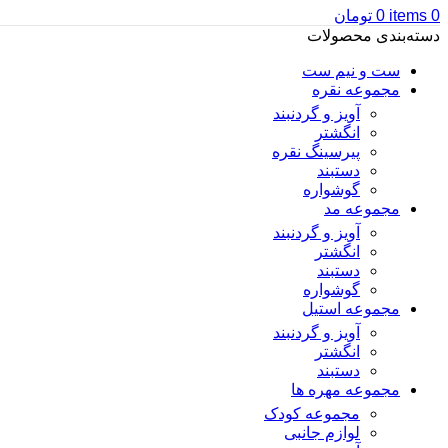
0
items
0
تومان
دسته‌بندی محصولات
ست و نیم ست
مجموعه نقره
آویز و گردنبند
انگشتر
پیرسینگ نقره
دستبند
گوشواره
مجموعه مد
آویز و گردنبند
انگشتر
دستبند
گوشواره
مجموعه استیل
آویز و گردنبند
انگشتر
دستبند
مجموعه مهره ها
مجموعه کودک
لوازم جانبی