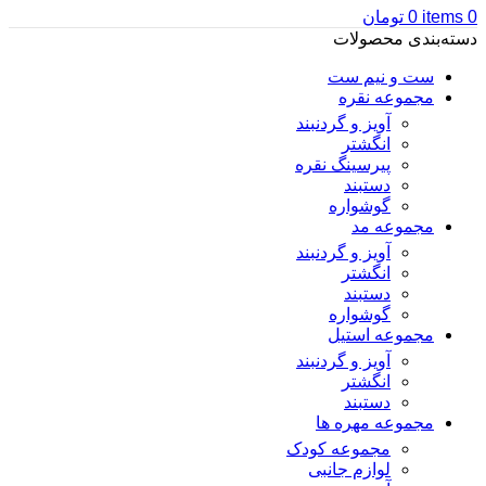
0
items
0
تومان
دسته‌بندی محصولات
ست و نیم ست
مجموعه نقره
آویز و گردنبند
انگشتر
پیرسینگ نقره
دستبند
گوشواره
مجموعه مد
آویز و گردنبند
انگشتر
دستبند
گوشواره
مجموعه استیل
آویز و گردنبند
انگشتر
دستبند
مجموعه مهره ها
مجموعه کودک
لوازم جانبی