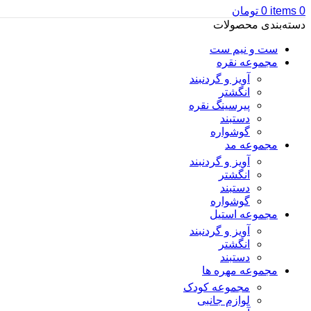
0
items
0
تومان
دسته‌بندی محصولات
ست و نیم ست
مجموعه نقره
آویز و گردنبند
انگشتر
پیرسینگ نقره
دستبند
گوشواره
مجموعه مد
آویز و گردنبند
انگشتر
دستبند
گوشواره
مجموعه استیل
آویز و گردنبند
انگشتر
دستبند
مجموعه مهره ها
مجموعه کودک
لوازم جانبی