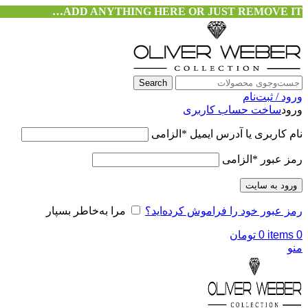
ADD ANYTHING HERE OR JUST REMOVE IT…
Search
ورود / ثبت‌نام
ورود
ساخت حساب کاربری
نام کاربری یا آدرس ایمیل
*
الزامی
رمز عبور
*
الزامی
ورود به سایت
رمز عبور خود را فراموش کرده‌اید؟
مرا به‌خاطر بسپار
0
items
0
تومان
منو