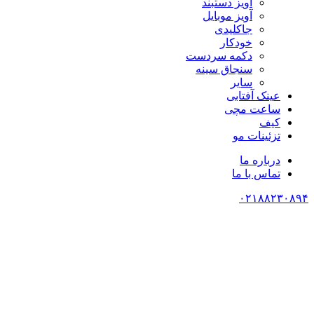
آویز دستبند
آویز موبایل
جاکلیدی
خودکار
دکمه سردست
سنجاق سینه
سایر
عینک آفتابی
ساعت مچی
کیف
تزئینات مو
درباره ما
تماس با ما
۰۲۱۸۸۲۳۰۸۹۴