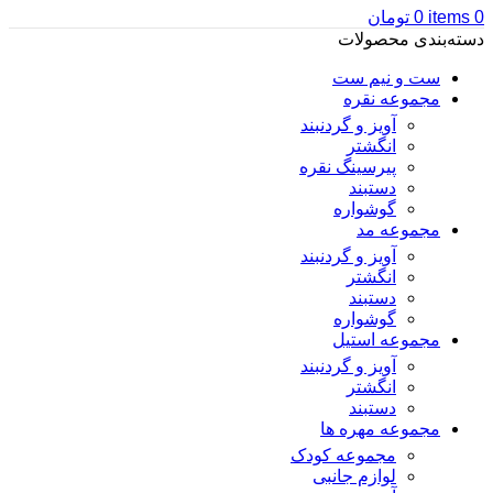
0
items
0
تومان
دسته‌بندی محصولات
ست و نیم ست
مجموعه نقره
آویز و گردنبند
انگشتر
پیرسینگ نقره
دستبند
گوشواره
مجموعه مد
آویز و گردنبند
انگشتر
دستبند
گوشواره
مجموعه استیل
آویز و گردنبند
انگشتر
دستبند
مجموعه مهره ها
مجموعه کودک
لوازم جانبی