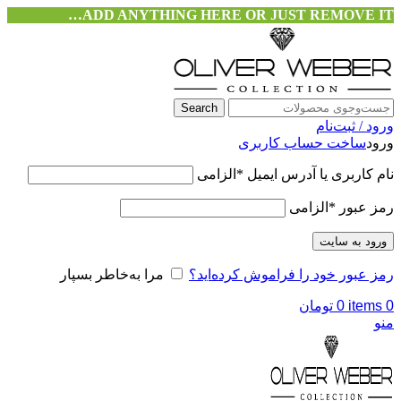
ADD ANYTHING HERE OR JUST REMOVE IT…
Search
ورود / ثبت‌نام
ورود
ساخت حساب کاربری
نام کاربری یا آدرس ایمیل
*
الزامی
رمز عبور
*
الزامی
ورود به سایت
رمز عبور خود را فراموش کرده‌اید؟
مرا به‌خاطر بسپار
0
items
0
تومان
منو