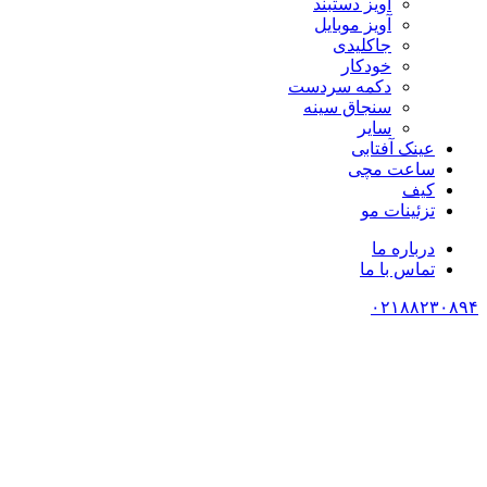
آویز دستبند
آویز موبایل
جاکلیدی
خودکار
دکمه سردست
سنجاق سینه
سایر
عینک آفتابی
ساعت مچی
کیف
تزئینات مو
درباره ما
تماس با ما
۰۲۱۸۸۲۳۰۸۹۴