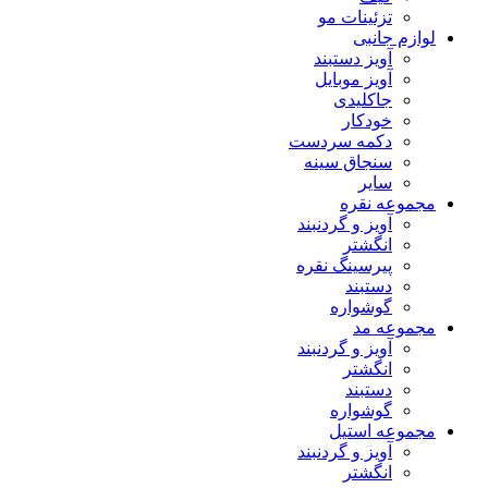
تزئینات مو
لوازم جانبی
آویز دستبند
آویز موبایل
جاکلیدی
خودکار
دکمه سردست
سنجاق سینه
سایر
مجموعه نقره
آویز و گردنبند
انگشتر
پیرسینگ نقره
دستبند
گوشواره
مجموعه مد
آویز و گردنبند
انگشتر
دستبند
گوشواره
مجموعه استیل
آویز و گردنبند
انگشتر