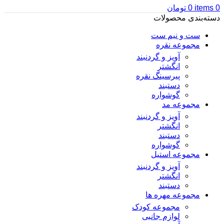
0
items
0
تومان
دسته‌بندی محصولات
ست و نیم ست
مجموعه نقره
آویز و گردنبند
انگشتر
پیرسینگ نقره
دستبند
گوشواره
مجموعه مد
آویز و گردنبند
انگشتر
دستبند
گوشواره
مجموعه استیل
آویز و گردنبند
انگشتر
دستبند
مجموعه مهره ها
مجموعه کودک
لوازم جانبی