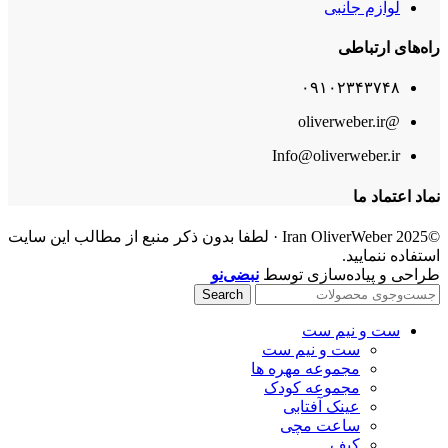
لوازم جانبی
راه‌های ارتباطی
۰۹۱۰۲۳۴۳۷۴۸
@oliverweber.ir
Info@oliverweber.ir
نماد اعتماد ما
©2025 Iran OliverWeber · لطفا بدون ذکر منبع از مطالب این سایت
استفاده ننمایید.
طراحی و پیاده‌سازی توسط
نبضی‌نو
Search
ست و نیم ست
ست و نیم ست
مجموعه مهره ها
مجموعه کودک
عینک آفتابی
ساعت مچی
کیف