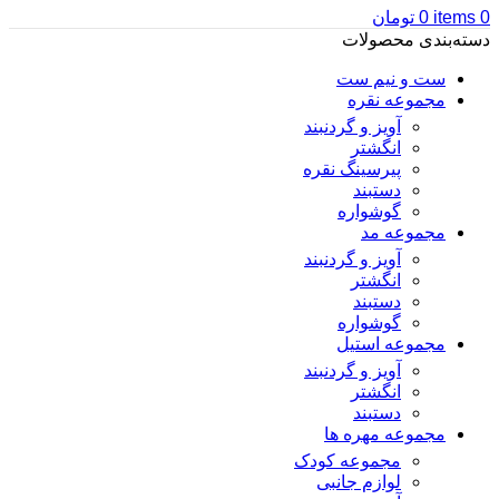
0
items
0
تومان
دسته‌بندی محصولات
ست و نیم ست
مجموعه نقره
آویز و گردنبند
انگشتر
پیرسینگ نقره
دستبند
گوشواره
مجموعه مد
آویز و گردنبند
انگشتر
دستبند
گوشواره
مجموعه استیل
آویز و گردنبند
انگشتر
دستبند
مجموعه مهره ها
مجموعه کودک
لوازم جانبی