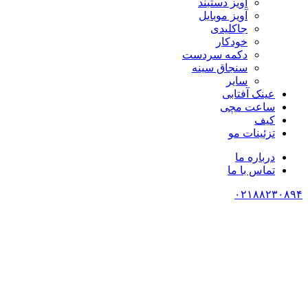
آویز دستبند
آویز موبایل
جاکلیدی
خودکار
دکمه سردست
سنجاق سینه
سایر
عینک آفتابی
ساعت مچی
کیف
تزئینات مو
درباره ما
تماس با ما
۰۲۱۸۸۲۳۰۸۹۴