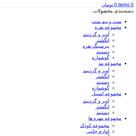
0
items
0
تومان
دسته‌بندی محصولات
ست و نیم ست
مجموعه نقره
آویز و گردنبند
انگشتر
پیرسینگ نقره
دستبند
گوشواره
مجموعه مد
آویز و گردنبند
انگشتر
دستبند
گوشواره
مجموعه استیل
آویز و گردنبند
انگشتر
دستبند
مجموعه مهره ها
مجموعه کودک
لوازم جانبی