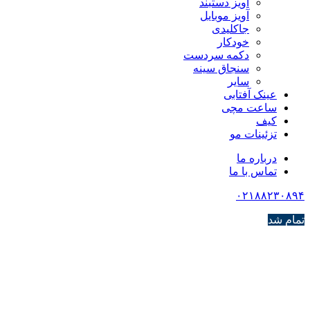
آویز دستبند
آویز موبایل
جاکلیدی
خودکار
دکمه سردست
سنجاق سینه
سایر
عینک آفتابی
ساعت مچی
کیف
تزئینات مو
درباره ما
تماس با ما
۰۲۱۸۸۲۳۰۸۹۴
تمام شد