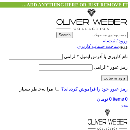
ADD ANYTHING HERE OR JUST REMOVE IT…
Search
ورود / ثبت‌نام
ورود
ساخت حساب کاربری
نام کاربری یا آدرس ایمیل
*
الزامی
رمز عبور
*
الزامی
ورود به سایت
رمز عبور خود را فراموش کرده‌اید؟
مرا به‌خاطر بسپار
0
items
0
تومان
منو