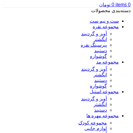
0
items
0
تومان
دسته‌بندی محصولات
ست و نیم ست
مجموعه نقره
آویز و گردنبند
انگشتر
پیرسینگ نقره
دستبند
گوشواره
مجموعه مد
آویز و گردنبند
انگشتر
دستبند
گوشواره
مجموعه استیل
آویز و گردنبند
انگشتر
دستبند
مجموعه مهره ها
مجموعه کودک
لوازم جانبی