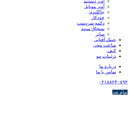
آویز دستبند
آویز موبایل
جاکلیدی
خودکار
دکمه سردست
سنجاق سینه
سایر
عینک آفتابی
ساعت مچی
کیف
تزئینات مو
درباره ما
تماس با ما
۰۲۱۸۸۲۳۰۸۹۴
تمام شد