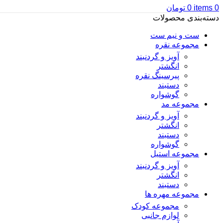
0
items
0
تومان
دسته‌بندی محصولات
ست و نیم ست
مجموعه نقره
آویز و گردنبند
انگشتر
پیرسینگ نقره
دستبند
گوشواره
مجموعه مد
آویز و گردنبند
انگشتر
دستبند
گوشواره
مجموعه استیل
آویز و گردنبند
انگشتر
دستبند
مجموعه مهره ها
مجموعه کودک
لوازم جانبی