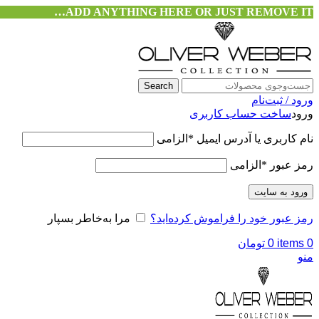
ADD ANYTHING HERE OR JUST REMOVE IT…
Search
ورود / ثبت‌نام
ورود
ساخت حساب کاربری
نام کاربری یا آدرس ایمیل
*
الزامی
رمز عبور
*
الزامی
ورود به سایت
رمز عبور خود را فراموش کرده‌اید؟
مرا به‌خاطر بسپار
0
items
0
تومان
منو