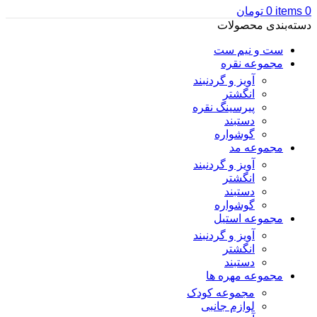
0
items
0
تومان
دسته‌بندی محصولات
ست و نیم ست
مجموعه نقره
آویز و گردنبند
انگشتر
پیرسینگ نقره
دستبند
گوشواره
مجموعه مد
آویز و گردنبند
انگشتر
دستبند
گوشواره
مجموعه استیل
آویز و گردنبند
انگشتر
دستبند
مجموعه مهره ها
مجموعه کودک
لوازم جانبی