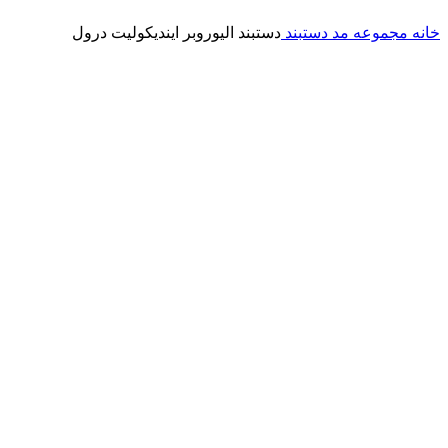
خانه
مجموعه مد
دستبند
دستبند الیوروبر ایندیکولیت درول