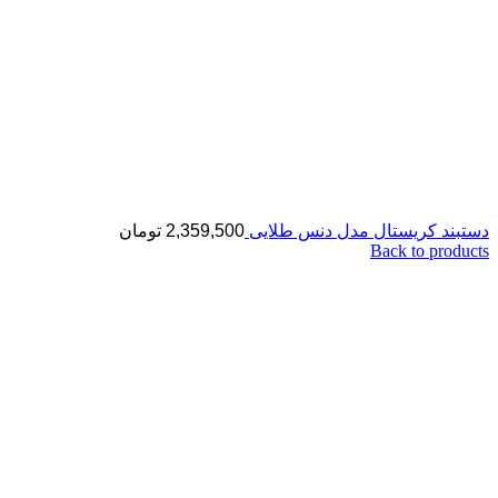
دستبند کریستال مدل دنس طلایی
2,359,500
تومان
Back to products