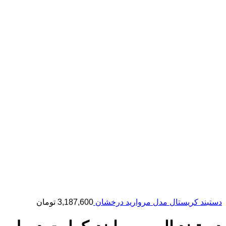
دستبند کریستال مدل مروارید درخشان
3,187,600
تومان