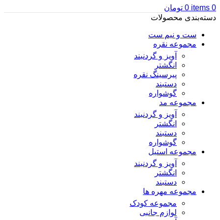
0
items
0
تومان
دسته‌بندی محصولات
ست و نیم ست
مجموعه نقره
آویز و گردنبند
انگشتر
پیرسینگ نقره
دستبند
گوشواره
مجموعه مد
آویز و گردنبند
انگشتر
دستبند
گوشواره
مجموعه استیل
آویز و گردنبند
انگشتر
دستبند
مجموعه مهره ها
مجموعه کودک
لوازم جانبی