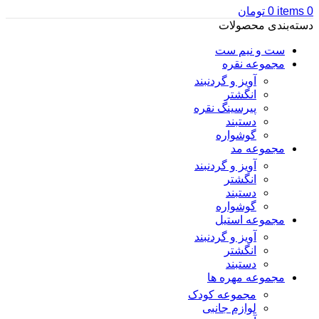
0
items
0
تومان
دسته‌بندی محصولات
ست و نیم ست
مجموعه نقره
آویز و گردنبند
انگشتر
پیرسینگ نقره
دستبند
گوشواره
مجموعه مد
آویز و گردنبند
انگشتر
دستبند
گوشواره
مجموعه استیل
آویز و گردنبند
انگشتر
دستبند
مجموعه مهره ها
مجموعه کودک
لوازم جانبی