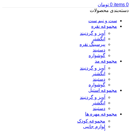
0
items
0
تومان
دسته‌بندی محصولات
ست و نیم ست
مجموعه نقره
آویز و گردنبند
انگشتر
پیرسینگ نقره
دستبند
گوشواره
مجموعه مد
آویز و گردنبند
انگشتر
دستبند
گوشواره
مجموعه استیل
آویز و گردنبند
انگشتر
دستبند
مجموعه مهره ها
مجموعه کودک
لوازم جانبی