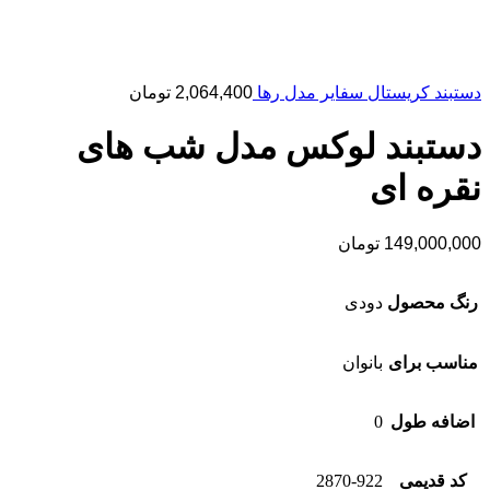
دستبند کریستال سفایر مدل رها
2,064,400
تومان
دستبند لوکس مدل شب های
نقره ای
149,000,000
تومان
رنگ محصول
دودی
مناسب برای
بانوان
اضافه طول
0
کد قدیمی
2870-922