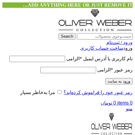
ADD ANYTHING HERE OR JUST REMOVE IT…
Search
ورود / ثبت‌نام
ورود
ساخت حساب کاربری
نام کاربری یا آدرس ایمیل
*
الزامی
رمز عبور
*
الزامی
ورود به سایت
رمز عبور خود را فراموش کرده‌اید؟
مرا به‌خاطر بسپار
0
items
0
تومان
منو