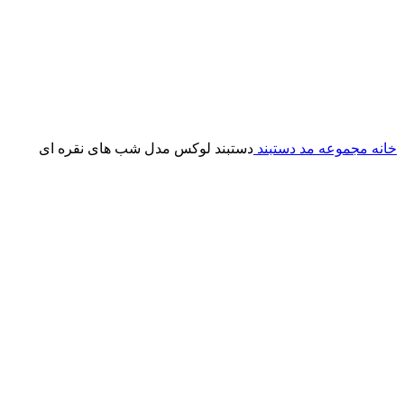
خانه
مجموعه مد
دستبند
دستبند لوکس مدل شب های نقره ای