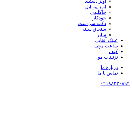
آویز دستبند
آویز موبایل
جاکلیدی
خودکار
دکمه سردست
سنجاق سینه
سایر
عینک آفتابی
ساعت مچی
کیف
تزئینات مو
درباره ما
تماس با ما
۰۲۱۸۸۲۳۰۸۹۴