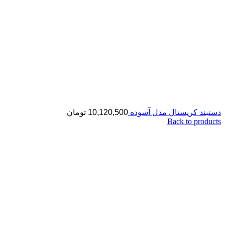
دستبند کریستال مدل آسوده
10,120,500
تومان
Back to products