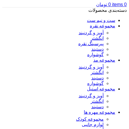
0
items
0
تومان
دسته‌بندی محصولات
ست و نیم ست
مجموعه نقره
آویز و گردنبند
انگشتر
پیرسینگ نقره
دستبند
گوشواره
مجموعه مد
آویز و گردنبند
انگشتر
دستبند
گوشواره
مجموعه استیل
آویز و گردنبند
انگشتر
دستبند
مجموعه مهره ها
مجموعه کودک
لوازم جانبی