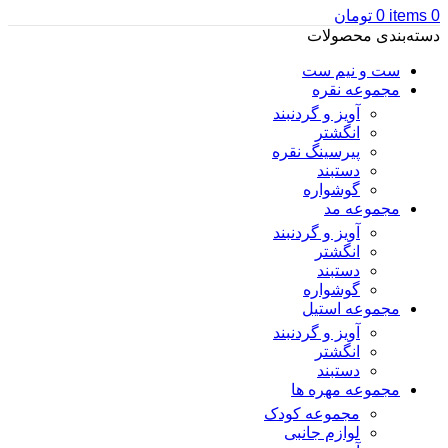
0
items
0
تومان
دسته‌بندی محصولات
ست و نیم ست
مجموعه نقره
آویز و گردنبند
انگشتر
پیرسینگ نقره
دستبند
گوشواره
مجموعه مد
آویز و گردنبند
انگشتر
دستبند
گوشواره
مجموعه استیل
آویز و گردنبند
انگشتر
دستبند
مجموعه مهره ها
مجموعه کودک
لوازم جانبی