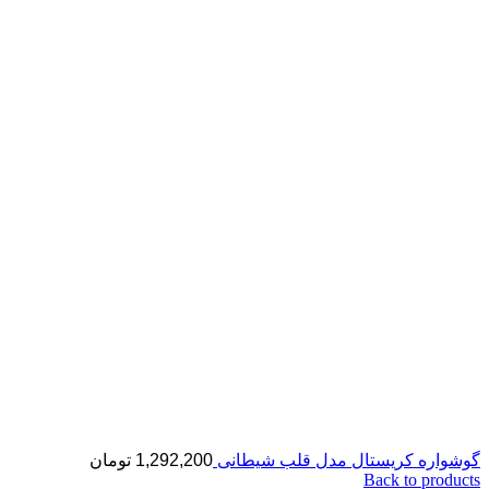
گوشواره کریستال مدل قلب شیطانی
1,292,200
تومان
Back to products