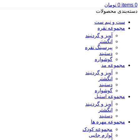
0
items
0
تومان
دسته‌بندی محصولات
ست و نیم ست
مجموعه نقره
آویز و گردنبند
انگشتر
پیرسینگ نقره
دستبند
گوشواره
مجموعه مد
آویز و گردنبند
انگشتر
دستبند
گوشواره
مجموعه استیل
آویز و گردنبند
انگشتر
دستبند
مجموعه مهره ها
مجموعه کودک
لوازم جانبی