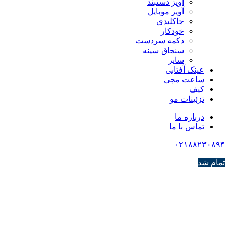
آویز دستبند
آویز موبایل
جاکلیدی
خودکار
دکمه سردست
سنجاق سینه
سایر
عینک آفتابی
ساعت مچی
کیف
تزئینات مو
درباره ما
تماس با ما
۰۲۱۸۸۲۳۰۸۹۴
تمام شد