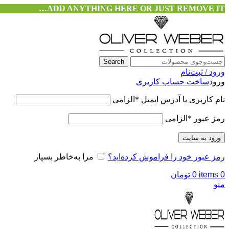
ADD ANYTHING HERE OR JUST REMOVE IT…
Search
ورود / ثبت‌نام
ورود
ساخت حساب کاربری
نام کاربری یا آدرس ایمیل
*
الزامی
رمز عبور
*
الزامی
ورود به سایت
رمز عبور خود را فراموش کرده‌اید؟
مرا به‌خاطر بسپار
0
items
0
تومان
منو