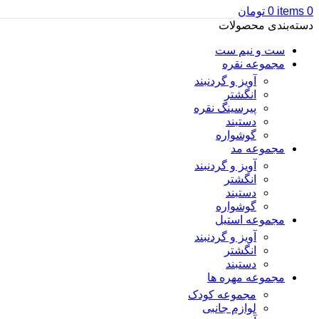
0
items
0
تومان
دسته‌بندی محصولات
ست و نیم ست
مجموعه نقره
آویز و گردنبند
انگشتر
پیرسینگ نقره
دستبند
گوشواره
مجموعه مد
آویز و گردنبند
انگشتر
دستبند
گوشواره
مجموعه استیل
آویز و گردنبند
انگشتر
دستبند
مجموعه مهره ها
مجموعه کودک
لوازم جانبی