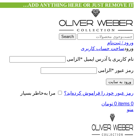
ADD ANYTHING HERE OR JUST REMOVE IT…
Search
ورود / ثبت‌نام
ورود
ساخت حساب کاربری
نام کاربری یا آدرس ایمیل
*
الزامی
رمز عبور
*
الزامی
ورود به سایت
رمز عبور خود را فراموش کرده‌اید؟
مرا به‌خاطر بسپار
0
items
0
تومان
منو