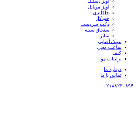
آویز دستبند
آویز موبایل
جاکلیدی
خودکار
دکمه سردست
سنجاق سینه
سایر
عینک آفتابی
ساعت مچی
کیف
تزئینات مو
درباره ما
تماس با ما
۰۲۱۸۸۲۳۰۸۹۴