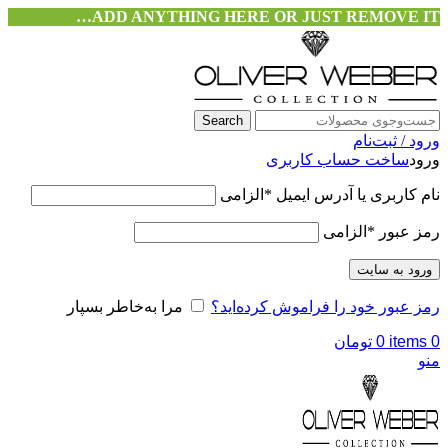
ADD ANYTHING HERE OR JUST REMOVE IT…
Search
ورود / ثبت‌نام
ورود
ساخت حساب کاربری
نام کاربری یا آدرس ایمیل
*
الزامی
رمز عبور
*
الزامی
ورود به سایت
رمز عبور خود را فراموش کرده‌اید؟
مرا به‌خاطر بسپار
0
items
0
تومان
منو