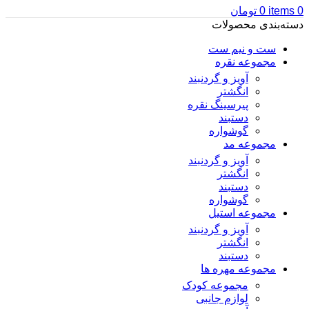
0
items
0
تومان
دسته‌بندی محصولات
ست و نیم ست
مجموعه نقره
آویز و گردنبند
انگشتر
پیرسینگ نقره
دستبند
گوشواره
مجموعه مد
آویز و گردنبند
انگشتر
دستبند
گوشواره
مجموعه استیل
آویز و گردنبند
انگشتر
دستبند
مجموعه مهره ها
مجموعه کودک
لوازم جانبی