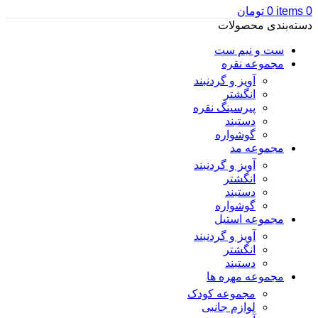
0
items
0
تومان
دسته‌بندی محصولات
ست و نیم ست
مجموعه نقره
آویز و گردنبند
انگشتر
پیرسینگ نقره
دستبند
گوشواره
مجموعه مد
آویز و گردنبند
انگشتر
دستبند
گوشواره
مجموعه استیل
آویز و گردنبند
انگشتر
دستبند
مجموعه مهره ها
مجموعه کودک
لوازم جانبی